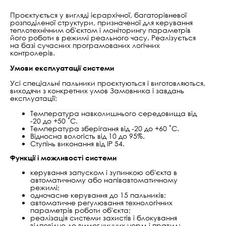
Проєктується у вигляді ієрархічної, багаторівневої
розподіленої структури, призначеної для керування
теплотехнічним об'єктом і моніторингу параметрів
його роботи в режимі реального часу. Реалізується
на базі сучасних програмованих логічних
контролерів.
Умови експлуатації системи
Усі спеціальні пальники проєктуються і виготовляються,
виходячи з конкретних умов Замовника і завдань
експлуатації:
Температура навколишнього середовища від
-20 до +50 ˚С.
Температура зберігання від -20 до +60 ˚С.
Відносна вологість від 10 до 95%.
Ступінь виконання від IP 54.
Функції і можливості системи
керування запуском і зупинкою об'єкта в
автоматичному або напівавтоматичному
режимі;
одночасне керування до 15 пальників;
автоматичне регулювання технологічних
параметрів роботи об'єкта;
реалізація системи захистів і блокування
відповідно до вимог чинних норм і правил;