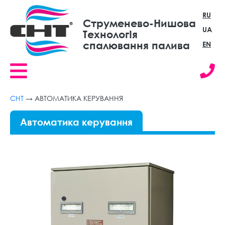
RU
Струменево-Нишова
UA
ТехнологIя
спалювання палива
EN
СНТ
→
АВТОМАТИКА КЕРУВАННЯ
Автоматика керування