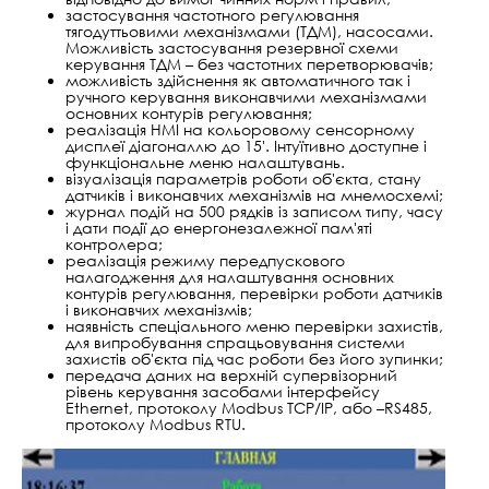
застосування частотного регулювання
тягодуттьовими механізмами (ТДМ), насосами.
Можливість застосування резервної схеми
керування ТДМ – без частотних перетворювачів;
можливість здійснення як автоматичного так і
ручного керування виконавчими механізмами
основних контурів регулювання;
реалізація HMI на кольоровому сенсорному
дисплеї діагоналлю до 15'. Інтуїтивно доступне і
функціональне меню налаштувань.
візуалізація параметрів роботи об'єкта, стану
датчиків і виконавчих механізмів на мнемосхемі;
журнал подій на 500 рядків із записом типу, часу
і дати події до енергонезалежної пам'яті
контролера;
реалізація режиму передпускового
налагодження для налаштування основних
контурів регулювання, перевірки роботи датчиків
і виконавчих механізмів;
наявність спеціального меню перевірки захистів,
для випробування спрацьовування системи
захистів об'єкта під час роботи без його зупинки;
передача даних на верхній супервізорний
рівень керування засобами інтерфейсу
Ethernet, протоколу Modbus TCP/IP, або –RS485,
протоколу Modbus RTU.